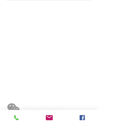
​聯繫方式
香港
香港中環幹諾道中73號中保集團大廈大廈2110室
中國
深圳市福田區中心區四路1號嘉里建設廣場3座13樓
邮编： 518048
info@mutualwell.com
請關注我們的微信公眾號